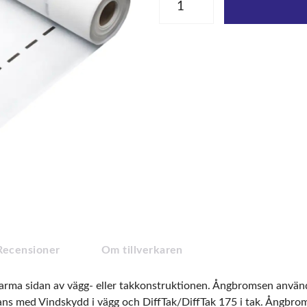
Recensioner
Om tillverkaren
ma sidan av vägg- eller takkonstruktionen. Ångbromsen används f
s med Vindskydd i vägg och DiffTak/DiffTak 175 i tak. Ångbroms