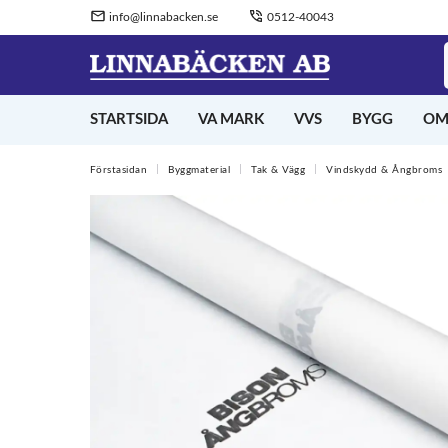
info@linnabacken.se
0512-40043
STARTSIDA
VA MARK
VVS
BYGG
OM
Förstasidan
Byggmaterial
Tak & Vägg
Vindskydd & Ångbroms