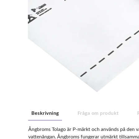
Beskrivning
Fråga om produkt
Ångbroms Tolago är P-märkt och används på den var
vattenångan. Ångbroms fungerar utmärkt tillsamman