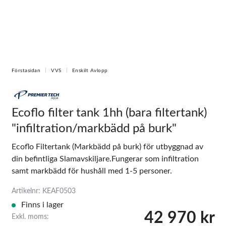
Förstasidan
VVS
Enskilt Avlopp
Ecoflo filter tank 1hh (bara filtertank)
"infiltration/markbädd på burk"
Ecoflo Filtertank (Markbädd på burk) för utbyggnad av
din befintliga Slamavskiljare.Fungerar som infiltration
samt markbädd för hushåll med 1-5 personer.
Artikelnr: KEAF0503
Finns i lager
42 970 kr
Exkl. moms: