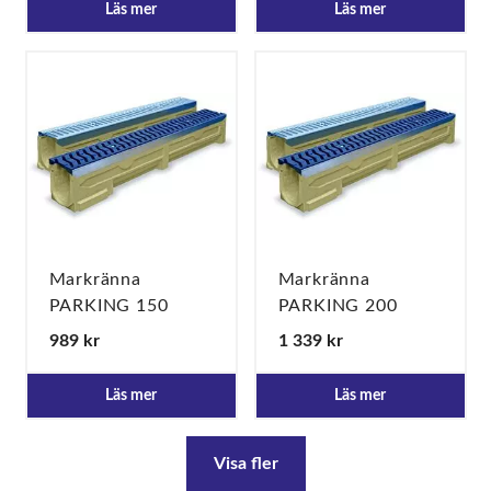
Läs mer
Läs mer
Markränna
Markränna
PARKING 150
PARKING 200
Spaltgaller segjärn
Spaltgaller gjutjärn
989 kr
1 339 kr
"S" C250
"S" C250
Läs mer
Läs mer
Visa fler