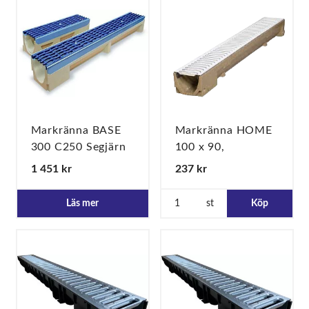
Markränna BASE
Markränna HOME
300 C250 Segjärn
100 x 90,
"WAVE"
Galvaniserat
1 451 kr
237 kr
spaltgaller
10mm,A15
Läs mer
st
Köp