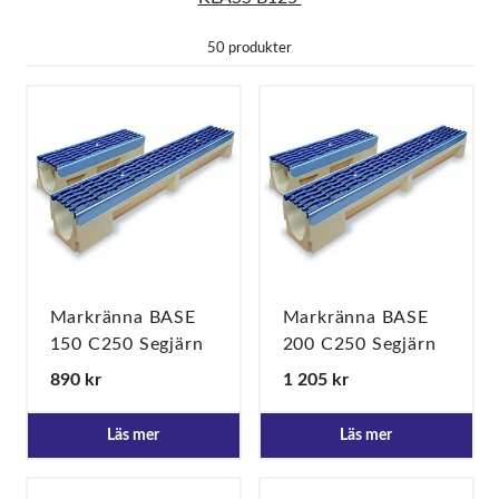
50 produkter
Markränna BASE
Markränna BASE
150 C250 Segjärn
200 C250 Segjärn
"WAVE"
"WAVE"
890 kr
1 205 kr
Läs mer
Läs mer