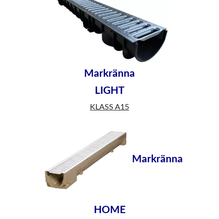
vattenavledning här! Leverans inom 1-7 dagar.
Markränna
LIGHT
KLASS A15
Markränna
HOME