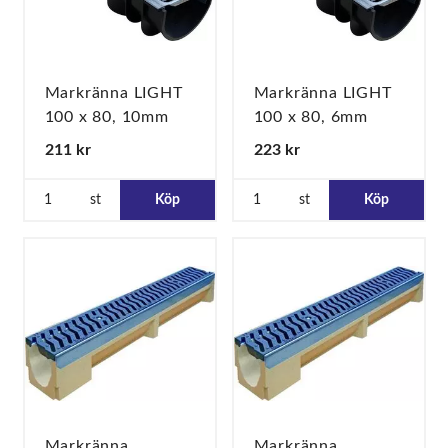
Markränna LIGHT
Markränna LIGHT
100 x 80, 10mm
100 x 80, 6mm
Galvaniserat
Galvaniserat
211 kr
223 kr
spaltgaller, A15
spaltgaller, A15
st
Köp
st
Köp
Markränna
Markränna