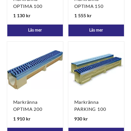
OPTIMA 100
OPTIMA 150
Spaltgaller segjärn
Spaltgaller segjärn
1 130 kr
1 555 kr
"S"
"S"
Läs mer
Läs mer
Markränna
Markränna
OPTIMA 200
PARKING 100
Spaltgaller segjärn
Spaltgaller segjärn
1 910 kr
930 kr
"S"
"S" C250