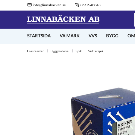
info@linnabacken.se
0512-40043
STARTSIDA
VA MARK
VVS
BYGG
OM
Förstasidan
Byggmaterial
Spik
Skifferspik