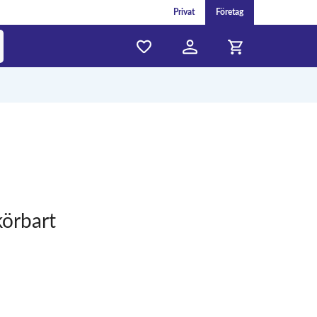
Privat
Företag
körbart