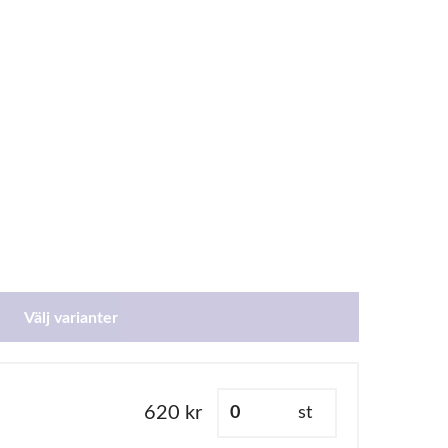
Välj varianter
620 kr
st