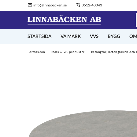
info@linnabacken.se
0512-40043
STARTSIDA
VA MARK
VVS
BYGG
OM
Förstasidan
Mark & VA-produkter
Betongrör, betongbrunn och 