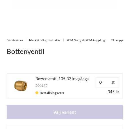
Förstasidan
Mark & VA-produkter
PEM Slang & PEM koppling
TA koppling
Bottenventil
Bottenventil 105 32 inv.gänga
st
500175
345 kr
Beställningsvara
Välj variant