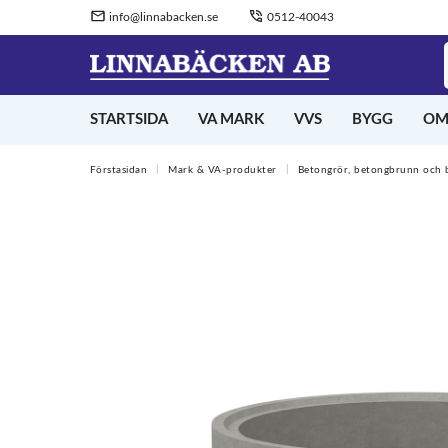
info@linnabacken.se
0512-40043
STARTSIDA
VA MARK
VVS
BYGG
OM
Förstasidan
Mark & VA-produkter
Betongrör, betongbrunn och 