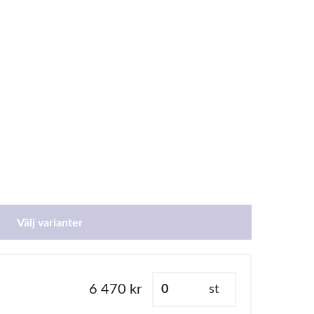
Välj varianter
6 470 kr
st