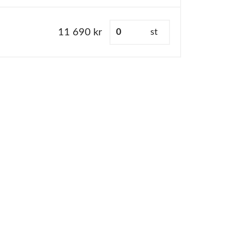
11 690 kr
st