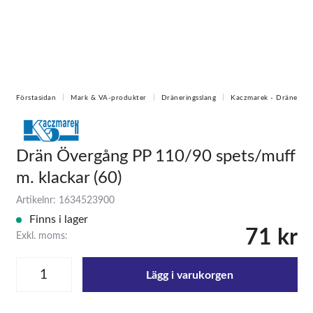
Förstasidan
Mark & VA-produkter
Dräneringsslang
Kaczmarek - Dränerings
Drän Övergång PP 110/90 spets/muff
m. klackar (60)
Artikelnr: 1634523900
Finns i lager
71 kr
Exkl. moms:
Lägg i varukorgen