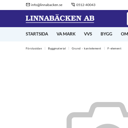
info@linnabacken.se
0512-40043
STARTSIDA
VA MARK
VVS
BYGG
OM
Förstasidan
Byggmaterial
Grund - kantelement
F-element