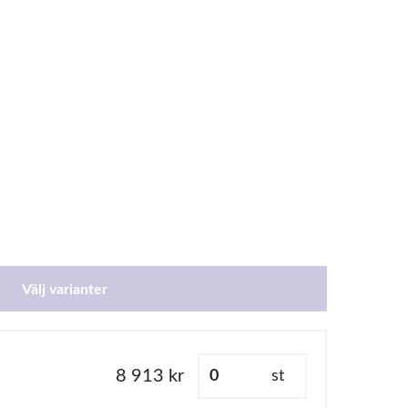
Välj varianter
8 913 kr
st