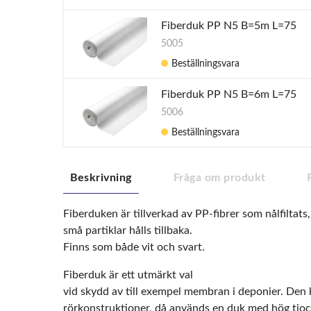
Fiberduk PP N5 B=5m L=75
5005
Beställningsvara
Fiberduk PP N5 B=6m L=75
5006
Beställningsvara
Beskrivning
Fråga om produkt
Fiberduken är tillverkad av PP-fibrer som nålfiltats
små partiklar hålls tillbaka.
Finns som både vit och svart.
Fiberduk är ett utmärkt val
vid skydd av till exempel membran i deponier. Den
rörkonstruktioner, då används en duk med hög tjoc