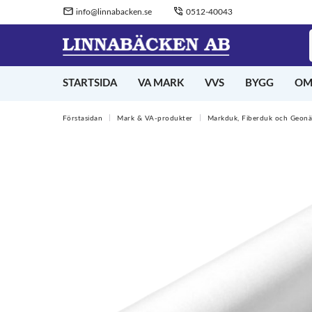
info@linnabacken.se
0512-40043
STARTSIDA
VA MARK
VVS
BYGG
OM
Förstasidan
Mark & VA-produkter
Markduk, Fiberduk och Geonä