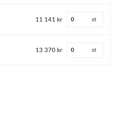
11 141 kr
st
13 370 kr
st