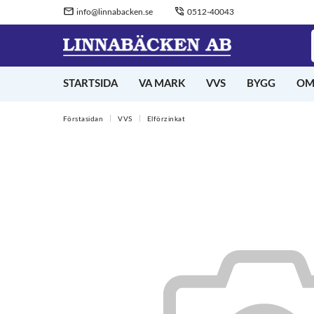
info@linnabacken.se
0512-40043
STARTSIDA
VA MARK
VVS
BYGG
OM
Förstasidan
VVS
Elförzinkat