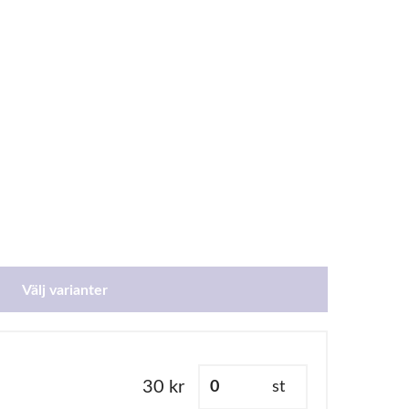
Välj varianter
30 kr
st