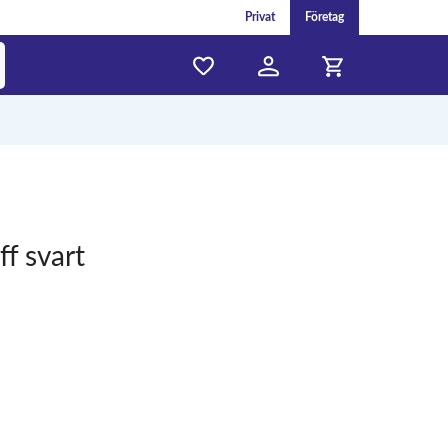
Privat
Företag
f svart