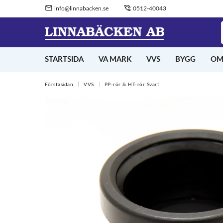
info@linnabacken.se
0512-40043
STARTSIDA
VA MARK
VVS
BYGG
OM
Förstasidan
VVS
PP-rör & HT-rör Svart