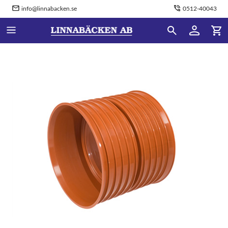
info@linnabacken.se
0512-40043