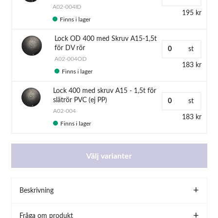
A02-004ID
195 kr
Finns i lager
Lock OD 400 med Skruv A15-1,5t
för DV rör
st
A02-004OD
183 kr
Finns i lager
Lock 400 med skruv A15 - 1,5t för
slätrör PVC (ej PP)
st
A02-004
183 kr
Finns i lager
Välj varianter
Beskrivning
Fråga om produkt