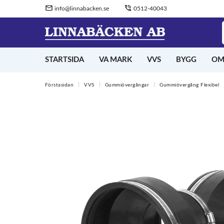
info@linnabacken.se
0512-40043
STARTSIDA
VA MARK
VVS
BYGG
OM
Förstasidan
VVS
Gummiövergångar
Gummiövergång Flexibel