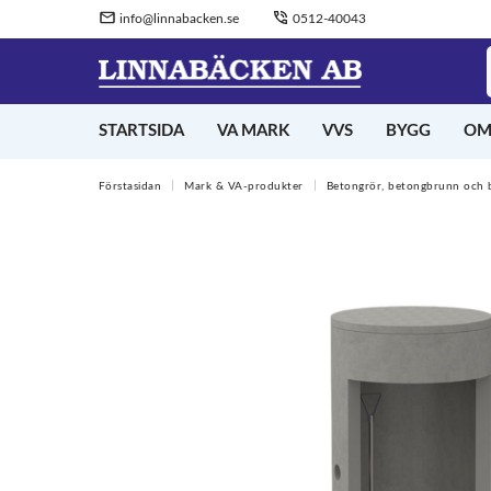
info@linnabacken.se
0512-40043
STARTSIDA
VA MARK
VVS
BYGG
OM
Förstasidan
Mark & VA-produkter
Betongrör, betongbrunn och 