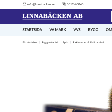
info@linnabacken.se
0512-40043
STARTSIDA
VA MARK
VVS
BYGG
OM
Förstasidan
Byggmaterial
Spik
Rakbandad & Rullbandad