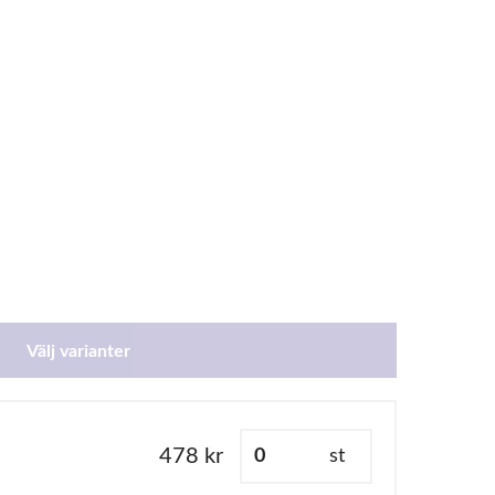
Välj varianter
478 kr
st