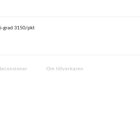
6-grad 3150/pkt
Recensioner
Om tillverkaren