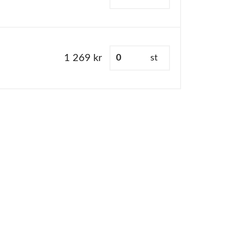
1 269 kr
st