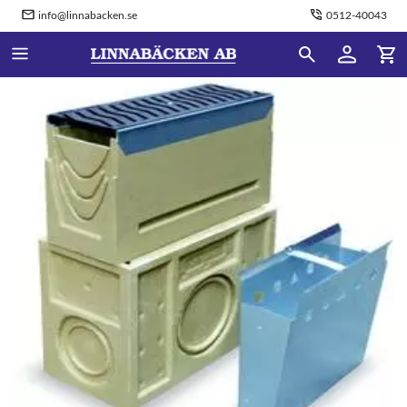
info@linnabacken.se
0512-40043