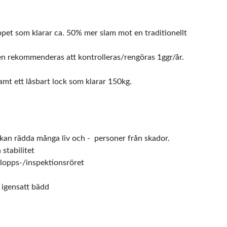
oppet som klarar ca. 50% mer slam mot en traditionellt
men rekommenderas att kontrolleras/rengöras 1ggr/år.
mt ett låsbart lock som klarar 150kg.
 kan rädda många liv och - personer från skador.
 stabilitet
lopps-/inspektionsröret
a igensatt bädd