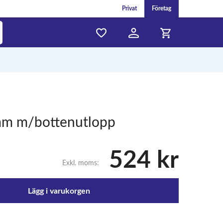
Privat
Företag
mm m/bottenutlopp
524 kr
Exkl. moms:
Lägg i varukorgen