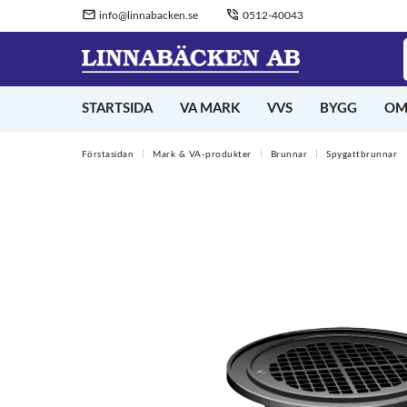
info@linnabacken.se
0512-40043
STARTSIDA
VA MARK
VVS
BYGG
OM
Förstasidan
Mark & VA-produkter
Brunnar
Spygattbrunnar