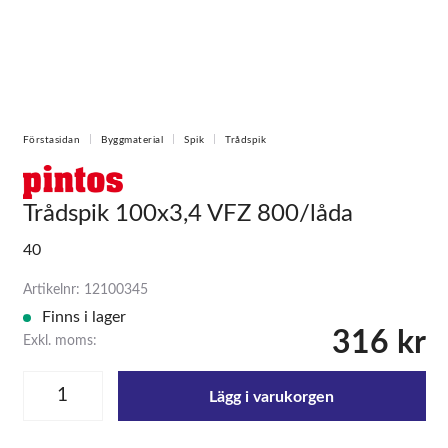
Förstasidan
Byggmaterial
Spik
Trådspik
Trådspik 100x3,4 VFZ 800/låda
40
Artikelnr: 12100345
Finns i lager
316 kr
Exkl. moms:
Lägg i varukorgen