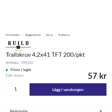
Förstasidan
Byggmaterial
Skruv
Trallskruv
Trallskruv 4,2x41 TFT 200/pkt
Artikelnr: 594142
Finns i lager
57 kr
Exkl. moms:
Lägg i varukorgen
Beskrivning