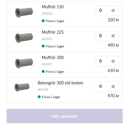
Muffrör 150
st
A0503
320 kr
Finns i lager
Muffrör 225
st
A0505
490 kr
Finns i lager
Muffrör 300
st
A0507
610 kr
Finns i lager
Betongrör 300 std botten
st
A0508
970 kr
Finns i lager
Välj varianter