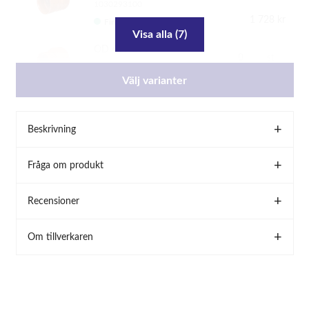
1030293100
1 728 kr
Finns i lager
Visa alla (7)
OD 400/250
st
1030353100
Välj varianter
2 229 kr
Finns i lager
OD 400/315
st
1030363100
Beskrivning
2 536 kr
Finns i lager
Fråga om produkt
Recensioner
Om tillverkaren