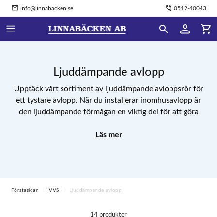
info@linnabacken.se
0512-40043
Ljuddämpande avlopp
Upptäck vårt sortiment av ljuddämpande avloppsrör för
ett tystare avlopp. När du installerar inomhusavlopp är
den ljuddämpande förmågan en viktig del för att göra
levnadsmiljön så bra som möjligt. Hos oss hittar du ett
Läs mer
brett utbud av ljudisolerade avloppsrör för ett ljuddämpat
inomhusavlopp för dig inom VVS. Se hela utbudet av
ljuddämpande avloppsrör här!
Förstasidan
VVS
Ljuddämpande avlopp
14 produkter