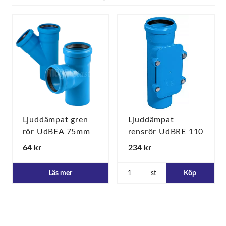
Ljuddämpat gren
Ljuddämpat
rör UdBEA 75mm
rensrör UdBRE 110
64 kr
234 kr
Läs mer
st
Köp