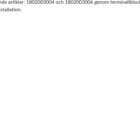
ande artiklar: 1802003004 och 1802003006 genom terminallblo
tallation.