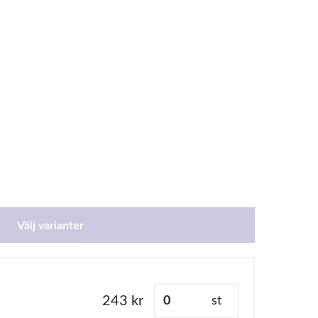
Välj varianter
243 kr
st