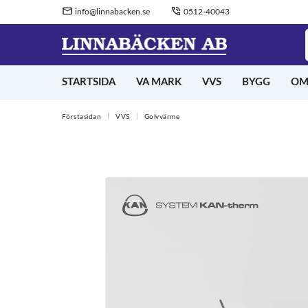
info@linnabacken.se
0512-40043
STARTSIDA
VA MARK
VVS
BYGG
OM
Förstasidan
VVS
Golvvärme