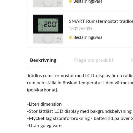
Beställningsvara
SMART Rumstermostat trådlös
1802265039
Beställningsvara
Beskrivning
Fråga om produkt
Trådlös rumstermostat med LCD-display är en radio
rum och ställa in önskad temperatur i den värmezo
(polykarbonat).
-Liten dimension
-Stor lättläst LCD display med bakgrundsbelysning
-Mycket låg strömförbrukning - batteritid på över 2
-Utan golvgivare