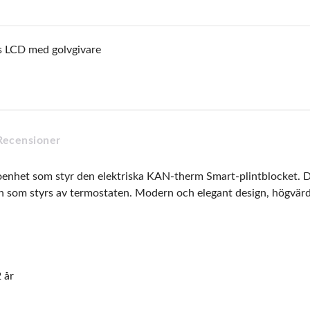
 LCD med golvgivare
Recensioner
enhet som styr den elektriska KAN-therm Smart-plintblocket. De
n som styrs av termostaten. Modern och elegant design, högvärd
 år