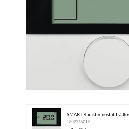
SMART Rumstermostat trådlös
1802265019