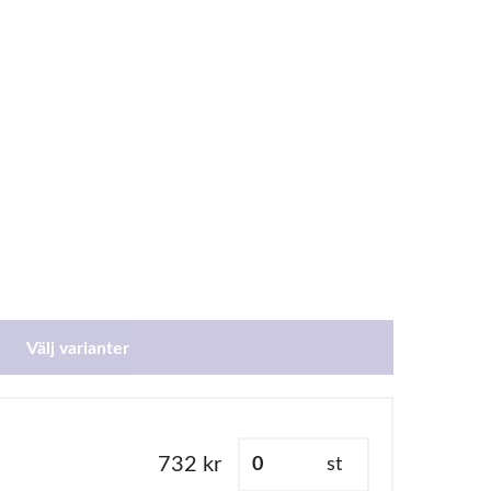
Välj varianter
732 kr
st