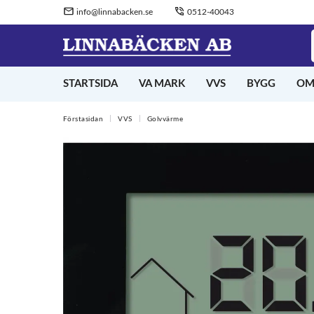
info@linnabacken.se
0512-40043
STARTSIDA
VA MARK
VVS
BYGG
OM
Förstasidan
VVS
Golvvärme