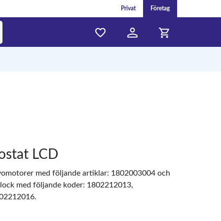
Privat
Företag
ostat LCD
vomotorer med följande artiklar: 1802003004 och
ock med följande koder: 1802212013,
02212016.