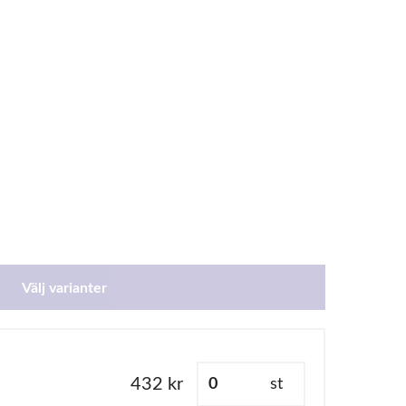
Välj varianter
432 kr
st