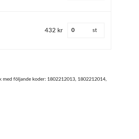
432 kr
st
ck med följande koder: 1802212013, 1802212014,