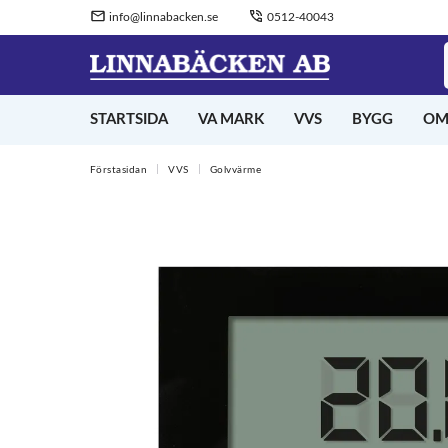
info@linnabacken.se
0512-40043
STARTSIDA
VA MARK
VVS
BYGG
OM
Förstasidan
VVS
Golvvärme