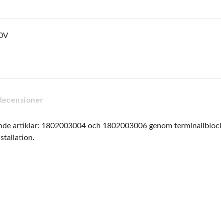
0V
Recensioner
ande artiklar: 1802003004 och 1802003006 genom terminallblo
tallation.