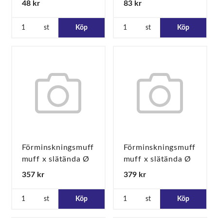
48 kr
83 kr
st
Köp
st
Köp
Förminskningsmuff
Förminskningsmuff
muff x slätända Ø
muff x slätända Ø
108 x 66,7
108 x 76,1
357 kr
379 kr
st
Köp
st
Köp