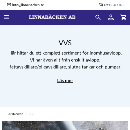
info@linnabacken.se
0512-40043
VVS
Här hittar du ett komplett sortiment för inomhusavlopp.
Vi har även allt från enskilt avlopp,
fettavskilljare/oljeavskilljare, slutna tankar och pumpar
med mera.
Läs mer
Förstasidan
VVS