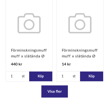
Förminskningsmuff
Förminskningsmuff
muff x slätända Ø
muff x slätända Ø
108 x 88,9
15 x 12
440 kr
14 kr
st
Köp
st
Köp
Visa fler